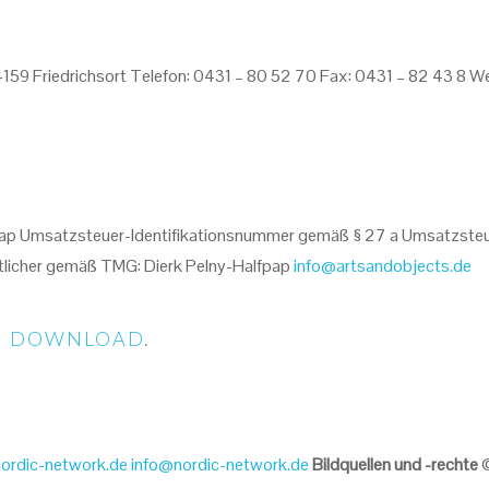
59 Friedrichsort Telefon: 0431 – 80 52 70 Fax: 0431 – 82 43 8 W
lfpap Umsatzsteuer-Identifikationsnummer gemäß § 27 a Umsatzste
rtlicher gemäß TMG: Dierk Pelny-Halfpap
info@artsandobjects.de
M
DOWNLOAD
.
ordic-network.de
info@nordic-network.de
Bildquellen und -rechte
©